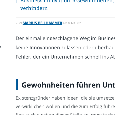
Business Innovation: 6 Gewohnheiten,
verhindern
MARIUS BEILHAMMER
VON
AM
8. MAI 2018
Der einmal eingeschlagene Weg im Business 
keine Innovationen zulassen oder überhau
e
Fehler, der ein Unternehmen schnell ins A
Gewohnheiten führen Unt
Existenzgründer haben Ideen, die sie umsetzen
verwirklichen wollen und die zum Erfolg füh
fing auch einst an dieser Stelle an, musste da