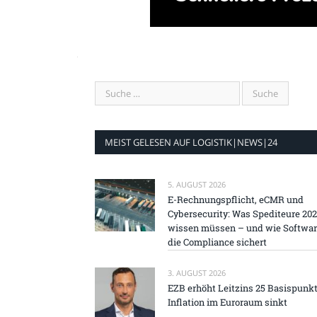
MEIST GELESEN AUF LOGISTIK|NEWS|24
5. AUGUST 2026
E-Rechnungspflicht, eCMR und
Cybersecurity: Was Spediteure 20
wissen müssen – und wie Softwa
die Compliance sichert
3. AUGUST 2026
EZB erhöht Leitzins 25 Basispunkt
Inflation im Euroraum sinkt