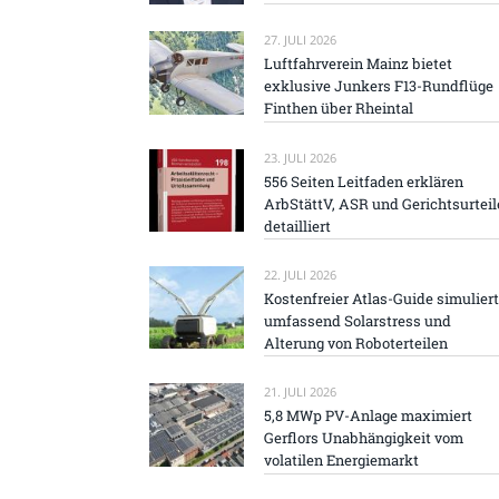
27. JULI 2026
Luftfahrverein Mainz bietet
exklusive Junkers F13-Rundflüge
Finthen über Rheintal
23. JULI 2026
556 Seiten Leitfaden erklären
ArbStättV, ASR und Gerichtsurteil
detailliert
22. JULI 2026
Kostenfreier Atlas-Guide simuliert
umfassend Solarstress und
Alterung von Roboterteilen
21. JULI 2026
5,8 MWp PV-Anlage maximiert
Gerflors Unabhängigkeit vom
volatilen Energiemarkt