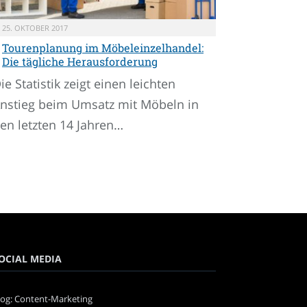
25. OKTOBER 2017
Tourenplanung im Möbeleinzelhandel:
Die tägliche Herausforderung
ie Statistik zeigt einen leichten
nstieg beim Umsatz mit Möbeln in
en letzten 14 Jahren…
OCIAL MEDIA
log: Content-Marketing