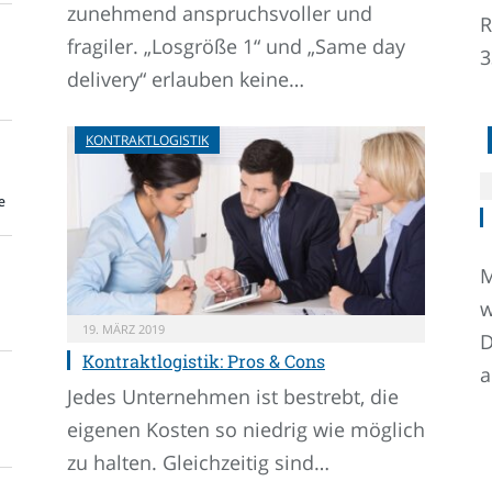
zunehmend anspruchsvoller und
R
fragiler. „Losgröße 1“ und „Same day
3
delivery“ erlauben keine…
KONTRAKTLOGISTIK
e
M
w
19. MÄRZ 2019
D
Kontraktlogistik: Pros & Cons
a
Jedes Unternehmen ist bestrebt, die
eigenen Kosten so niedrig wie möglich
zu halten. Gleichzeitig sind…