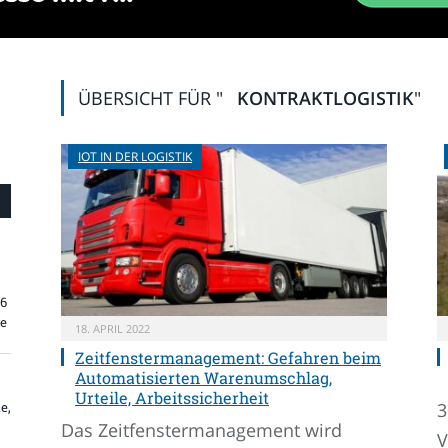
ÜBERSICHT FÜR "
KONTRAKTLOGISTIK
"
IOT IN DER LOGISTIK
26
re
18. APRIL 2022
Zeitfenstermanagement: Gefahren beim
Automatisierten Warenumschlag,
Urteile, Arbeitssicherheit
3
e,
Das Zeitfenstermanagement wird
V