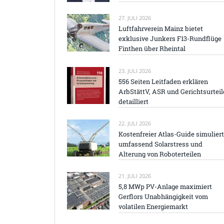
27. JULI 2026
Luftfahrverein Mainz bietet
exklusive Junkers F13-Rundflüge
Finthen über Rheintal
23. JULI 2026
556 Seiten Leitfaden erklären
ArbStättV, ASR und Gerichtsurteil
detailliert
22. JULI 2026
Kostenfreier Atlas-Guide simuliert
umfassend Solarstress und
Alterung von Roboterteilen
21. JULI 2026
5,8 MWp PV-Anlage maximiert
Gerflors Unabhängigkeit vom
volatilen Energiemarkt