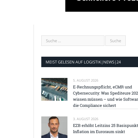
MEIST GELESEN AUF LOGISTIK|NEWS|24
5. AUGUST 2026
E-Rechnungspflicht, eCMR und
Cybersecurity: Was Spediteure 20
wissen müssen – und wie Softwa
die Compliance sichert
3. AUGUST 2026
EZB erhöht Leitzins 25 Basispunkt
Inflation im Euroraum sinkt