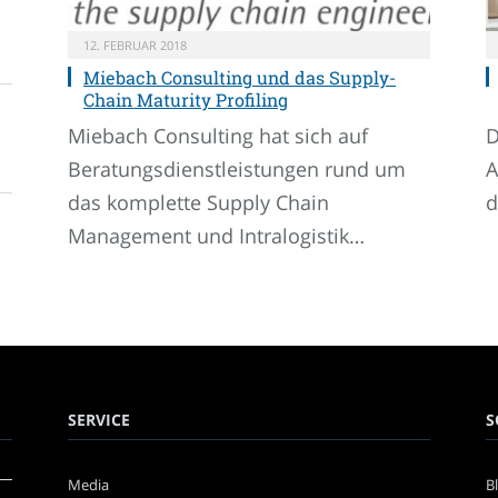
12. FEBRUAR 2018
Miebach Consulting und das Supply-
Chain Maturity Profiling
Miebach Consulting hat sich auf
D
Beratungsdienstleistungen rund um
A
das komplette Supply Chain
d
Management und Intralogistik…
SERVICE
S
Media
B