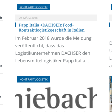
KONTRAKTLOGISTIK
it
29. MÄRZ 2018
Papp Italia +DACHSER: Food-
Kontraktlogistikgeschäft in Italien
Im Februar 2018 wurde die Meldung
D
veröffentlicht, dass das
U
Logistikunternehmen DACHSER den
L
Lebensmittellogistiker Papp Italia…
a
or
KONTRAKTLOGISTIK
t