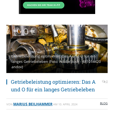
Getriebeleistung optimieren: Das A und O für ein
langes Getriebeleben (Foto: AdobeStock - 481014420
andov)
Getriebeleistung optimieren: Das A
0
und O für ein langes Getriebeleben
BLOG
MARIUS BEILHAMMER
VON
AM
10. APRIL 2024