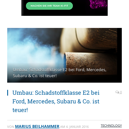
Umbau: Schadstoffklasse E2 bei Ford, Mercedes,
Subaru & Co. ist teuer!
Umbau: Schadstoffklasse E2 bei
0
Ford, Mercedes, Subaru & Co. ist
teuer!
TECHNOLOGY
MARIUS BEILHAMMER
VON
AM
4. JANUAR 2016