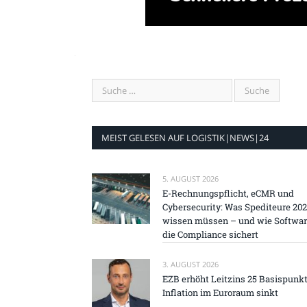
MEIST GELESEN AUF LOGISTIK|NEWS|24
5. AUGUST 2026
E-Rechnungspflicht, eCMR und
Cybersecurity: Was Spediteure 20
wissen müssen – und wie Softwa
die Compliance sichert
3. AUGUST 2026
EZB erhöht Leitzins 25 Basispunkt
Inflation im Euroraum sinkt