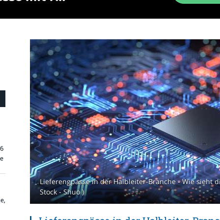
26
re
Lieferengpässe in der Halbleiter-Branche - Wie sieht d
Stock - Shuo )
e,