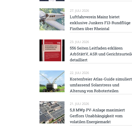
27. JULI 2026
Luftfahrverein Mainz bietet
exklusive Junkers F13-Rundflüge
Finthen über Rheintal
23. JULI 2026
556 Seiten Leitfaden erklären
ArbStättV, ASR und Gerichtsurteil
detailliert
22. JULI 2026
Kostenfreier Atlas-Guide simuliert
umfassend Solarstress und
Alterung von Roboterteilen
21. JULI 2026
5,8 MWp PV-Anlage maximiert
Gerflors Unabhängigkeit vom
volatilen Energiemarkt