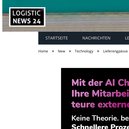
STARTSEITE
NACHRICHTEN
L
»
»
»
Home
New
Technology
Lieferengpässe i