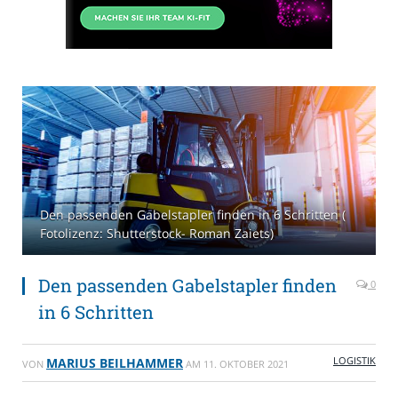
Den passenden Gabelstapler finden in 6 Schritten (
Fotolizenz: Shutterstock- Roman Zaiets)
Den passenden Gabelstapler finden
0
in 6 Schritten
LOGISTIK
MARIUS BEILHAMMER
VON
AM
11. OKTOBER 2021