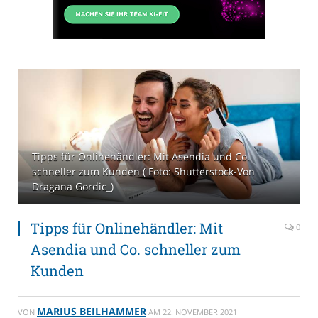
Tipps für Onlinehändler: Mit Asendia und Co.
schneller zum Kunden ( Foto: Shutterstock-Von
Dragana Gordic_)
Tipps für Onlinehändler: Mit
0
Asendia und Co. schneller zum
Kunden
MARIUS BEILHAMMER
VON
AM
22. NOVEMBER 2021