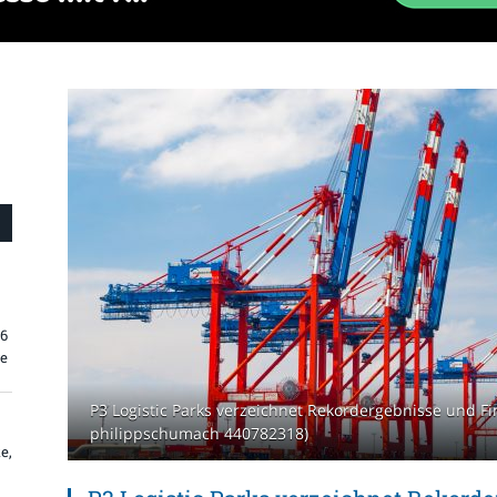
26
re
P3 Logistic Parks verzeichnet Rekordergebnisse und Fi
philippschumach 440782318)
e,