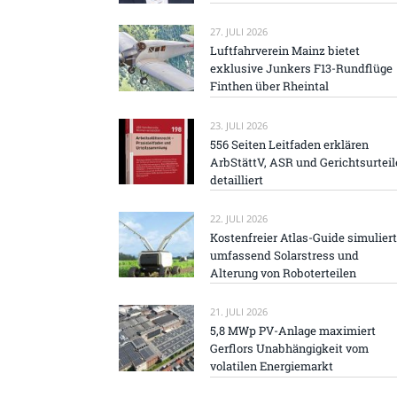
27. JULI 2026
Luftfahrverein Mainz bietet
exklusive Junkers F13-Rundflüge
Finthen über Rheintal
23. JULI 2026
556 Seiten Leitfaden erklären
ArbStättV, ASR und Gerichtsurteil
detailliert
22. JULI 2026
Kostenfreier Atlas-Guide simuliert
umfassend Solarstress und
Alterung von Roboterteilen
21. JULI 2026
5,8 MWp PV-Anlage maximiert
Gerflors Unabhängigkeit vom
volatilen Energiemarkt