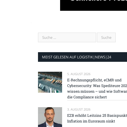
MEIST GELESEN AUF LOGISTIK|NEWS|24
5. AUGUST 2026
E-Rechnungspflicht, eCMR und
Cybersecurity: Was Spediteure 20
wissen müssen – und wie Softwa
die Compliance sichert
3. AUGUST 2026
EZB erhöht Leitzins 25 Basispunkt
Inflation im Euroraum sinkt