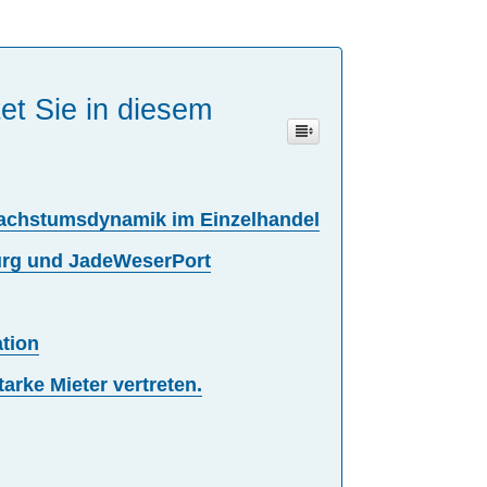
et Sie in diesem
Wachstumsdynamik im Einzelhandel
urg und JadeWeserPort
ation
tarke Mieter vertreten.