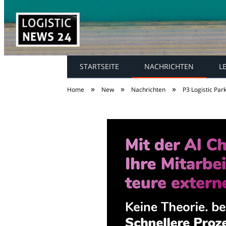
STARTSEITE
NACHRICHTEN
L
»
»
»
Home
New
Nachrichten
P3 Logistic Pa