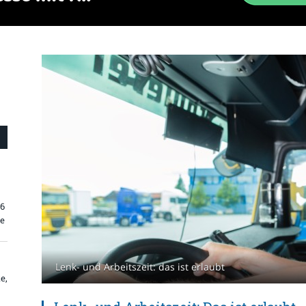
26
re
Lenk- und Arbeitszeit: das ist erlaubt
e,