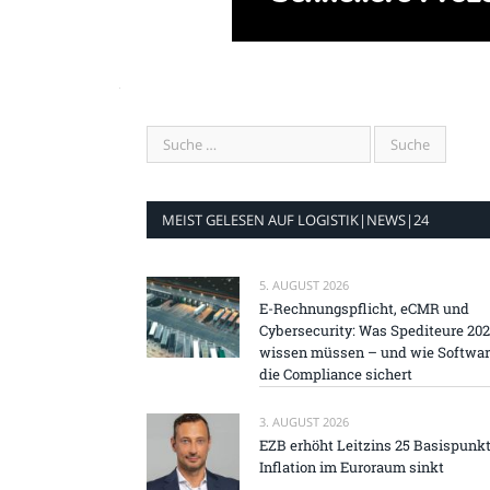
MEIST GELESEN AUF LOGISTIK|NEWS|24
5. AUGUST 2026
E-Rechnungspflicht, eCMR und
Cybersecurity: Was Spediteure 20
wissen müssen – und wie Softwa
die Compliance sichert
3. AUGUST 2026
EZB erhöht Leitzins 25 Basispunkt
Inflation im Euroraum sinkt