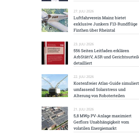
27. JULI 2026
Luftfahrverein Mainz bietet
exklusive Junkers F13-Rundflüge
Finthen über Rheintal
23. JULI 2026
556 Seiten Leitfaden erklären
ArbStättV, ASR und Gerichtsurteil
detailliert
22. JULI 2026
Kostenfreier Atlas-Guide simuliert
umfassend Solarstress und
Alterung von Roboterteilen
21. JULI 2026
5,8 MWp PV-Anlage maximiert
Gerflors Unabhängigkeit vom
volatilen Energiemarkt