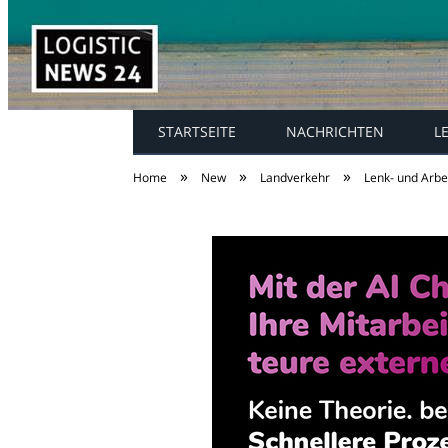
STARTSEITE
NACHRICHTEN
L
»
»
»
Home
New
Landverkehr
Lenk- und Arbei