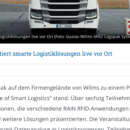
ogistiklösungen live vor Ort (Foto: Gustav Wilms oHG/ Logopak Sy
ert smarte Logistiklösungen live vor Ort
ak auf dem Firmengelände von Wilms zu einem Pr
 of Smart Logistics“ stand. Über sechzig Teilnehm
ionen, die verschiedene RAIN RFID-Anwendungen w
eitere Lösungen präsentierten. Die Veranstaltun
tzeit-Datenanalyse in Logistikprozessen. Teilne