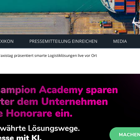
EXIKON
PRESSEMITTEILUNG EINREICHEN
MEDIA
xistag präsentiert smarte Logistiklösungen live vor Ort