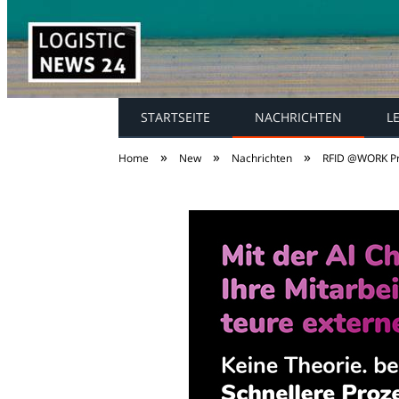
STARTSEITE
NACHRICHTEN
L
»
»
»
Home
New
Nachrichten
RFID @WORK Pra