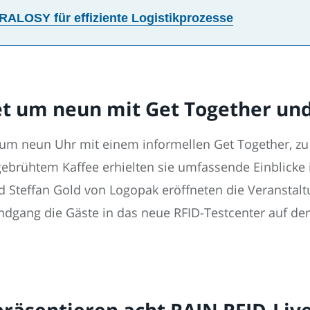
RALOSY für effiziente Logistikprozesse
tet um neun mit Get Together u
h um neun Uhr mit einem informellen Get Together, zu 
fgebrühtem Kaffee erhielten sie umfassende Einblick
 Steffan Gold von Logopak eröffneten die Veranstal
ndgang die Gäste in das neue RFID-Testcenter auf de
räsentieren acht RAIN RFID-Live