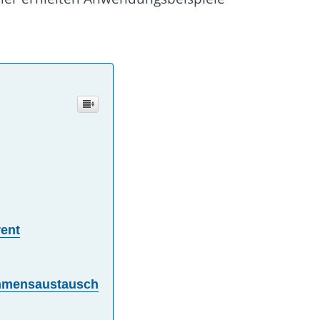
rent
ehmensaustausch