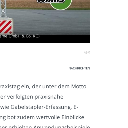
steme GmbH & Co. KG)
0
NACHRICHTEN
axistag ein, der unter dem Motto
er verfolgten praxisnahe
ie Gabelstapler-Erfassung, E-
g bot zudem wertvolle Einblicke
hmer erhielten Anwendungsbeispiele