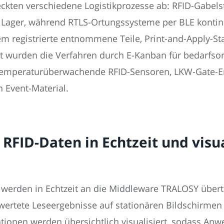
ckten verschiedene Logistikprozesse ab: RFID-Gabelst
ger, während RTLS-Ortungssysteme per BLE kontinuie
 registrierte entnommene Teile, Print-and-Apply-Sta
zt wurden die Verfahren durch E-Kanban für bedarfso
 temperaturüberwachende RFID-Sensoren, LKW-Gate-
 Event-Material.
RFID-Daten in Echtzeit und visu
 werden in Echtzeit an die Middleware TRALOSY übertr
ewertete Leseergebnisse auf stationären Bildschirm
ionen werden übersichtlich visualisiert, sodass Anw