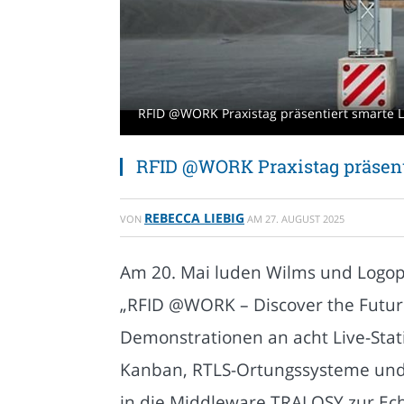
RFID @WORK Praxistag präsentiert smarte L
RFID @WORK Praxistag präsenti
REBECCA LIEBIG
VON
AM
27. AUGUST 2025
Am 20. Mai luden Wilms und Logop
„RFID @WORK – Discover the Future
Demonstrationen an acht Live-Stat
Kanban, RTLS-Ortungssysteme und w
in die Middleware TRALOSY zur Ech