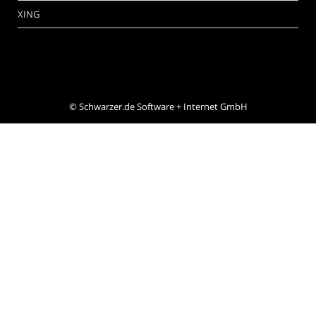
XING
©
Schwarzer.de Software + Internet GmbH