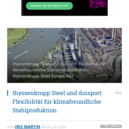
thyssenkrupp Steel und duisport: Flexibilität für
klimafreundliche Stahlproduktion (Foto:
thyssenkrupp Steel Europe AG)
thyssenkrupp Steel und duisport:
0
Flexibilität für klimafreundliche
Stahlproduktion
NACHRICHTEN
IRIS MARTIN
VON
AM
24. JULI 2024