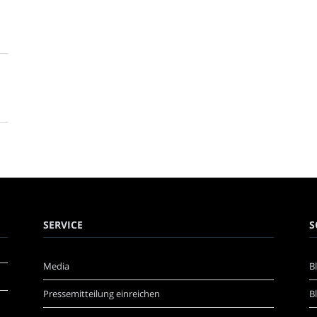
SERVICE
S
Media
B
Pressemitteilung einreichen
B