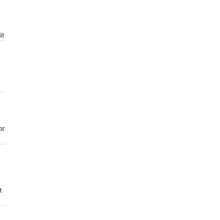
it
or
t