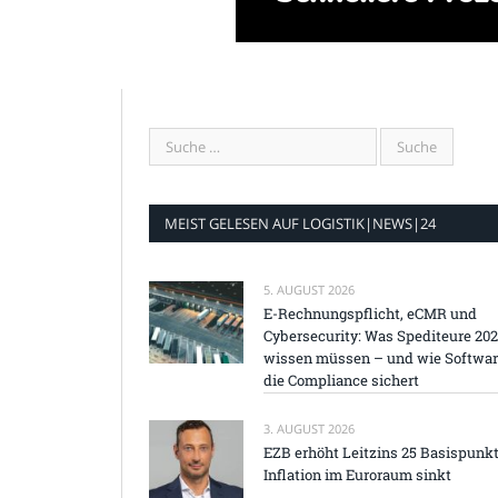
MEIST GELESEN AUF LOGISTIK|NEWS|24
5. AUGUST 2026
E-Rechnungspflicht, eCMR und
Cybersecurity: Was Spediteure 20
wissen müssen – und wie Softwa
die Compliance sichert
3. AUGUST 2026
EZB erhöht Leitzins 25 Basispunkt
Inflation im Euroraum sinkt