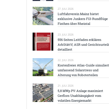
27. JULI 2026
Luftfahrverein Mainz bietet
exklusive Junkers F13-Rundflüge
Finthen über Rheintal
23. JULI 2026
556 Seiten Leitfaden erklären
ArbStättV, ASR und Gerichtsurteil
detailliert
22. JULI 2026
Kostenfreier Atlas-Guide simuliert
umfassend Solarstress und
Alterung von Roboterteilen
21. JULI 2026
5,8 MWp PV-Anlage maximiert
Gerflors Unabhängigkeit vom
volatilen Energiemarkt