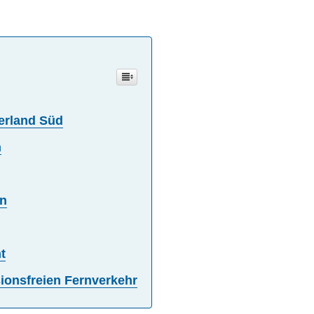
erland Süd
n
en
t
ionsfreien Fernverkehr