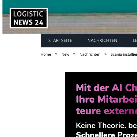
STARTSEITE
NACHRICHTEN
L
»
»
»
Home
New
Nachrichten
Scania installi