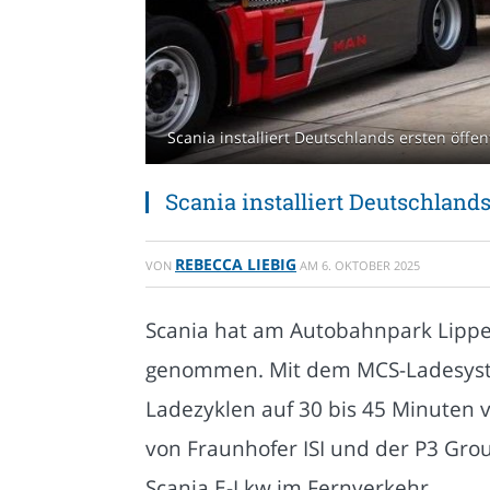
Scania installiert Deutschlands ersten öffe
Scania installiert Deutschland
REBECCA LIEBIG
VON
AM
6. OKTOBER 2025
Scania hat am Autobahnpark Lipper
genommen. Mit dem MCS-Ladesystem
Ladezyklen auf 30 bis 45 Minuten 
von Fraunhofer ISI und der P3 Gro
Scania E-Lkw im Fernverkehr.