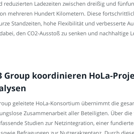
d reduzierten Ladezeiten zwischen dreißig und fünfun
von mehreren Hundert Kilometern. Diese fortschrittlic
Kurze Standzeiten, hohe Flexibilität und verbesserte A
abei, den CO2-Ausstoß zu senken und nachhaltige Lo
3 Group koordinieren HoLa-Proje
alysen
roup geleitete HoLa-Konsortium übernimmt die gesam
bungslose Zusammenarbeit aller Beteiligten. Über di
mfassende Studien zur Netzintegration, einer fundier
n sowie Befragungen zur Nutzerakzeptanz. Durch dies