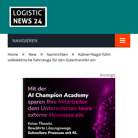
NAVIGIEREN
»
»
»
Home
New
Nachrichten
Kühne+Nagel führt
vollelektrische Fahrzeuge für den Gütertransfer ein