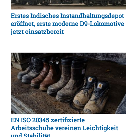
Erstes Indisches Instandhaltungsdepot
eröffnet, erste moderne D9-Lokomotive
jetzt einsatzbereit
EN ISO 20345 zertifizierte
Arbeitsschuhe vereinen Leichtigkeit
und Stabilität