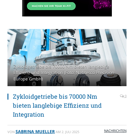
Zykloidgetriebe bis 70000 Nm bieten langlebige
Effizienz und Integration (Foto: Nabtesco Precision
Europe GmbH)
Zykloidgetriebe bis 70000 Nm
0
bieten langlebige Effizienz und
Integration
NACHRICHTEN
SABRINA MUELLER
VON
AM
2. JULI 2025