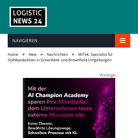
NAVIGIEREN
»
»
»
Home
New
Nachrichten
MiTek: Spezialist für
Stahlbaubühnen in Greenfield- und Brownfield-Umgebungen