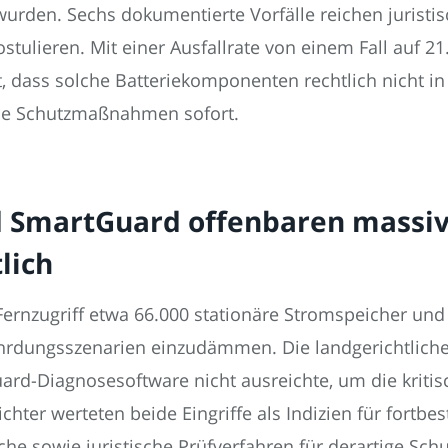
wurden. Sechs dokumentierte Vorfälle reichen juristis
tulieren. Mit einer Ausfallrate von einem Fall auf 21
gt, dass solche Batteriekomponenten rechtlich nicht 
iche Schutzmaßnahmen sofort.
 SmartGuard offenbaren massiv
lich
ernzugriff etwa 66.000 stationäre Stromspeicher und 
rdungsszenarien einzudämmen. Die landgerichtliche 
rd-Diagnosesoftware nicht ausreichte, um die kritis
chter werteten beide Eingriffe als Indizien für fort
sche sowie juristische Prüfverfahren für derartige S