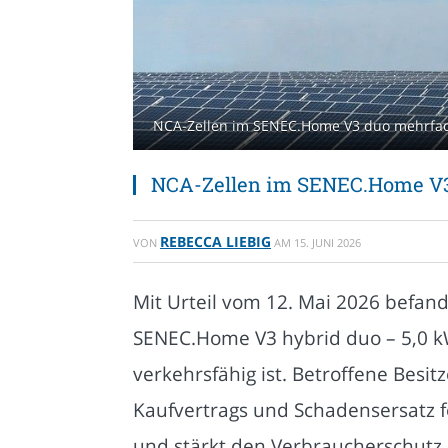
NCA-Zellen im SENEC.Home V3 duo mehrfach
NCA-Zellen im SENEC.Home V3
REBECCA LIEBIG
VON
AM
15. JUNI 2026
Mit Urteil vom 12. Mai 2026 befan
SENEC.Home V3 hybrid duo – 5,0 kW
verkehrsfähig ist. Betroffene Besi
Kaufvertrags und Schadensersatz f
und stärkt den Verbraucherschutz m