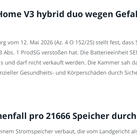
.Home V3 hybrid duo wegen Gefa
rg vom 12. Mai 2026 (Az. 4 O 152/25) stellt fest, das
3 Abs. 1 ProdSG verstoßen hat. Die Batterieeinheit 
gnis und darf nicht verkauft werden. Die Kammer sah d
zieller Gesundheits- und Körperschäden durch Sich
chenfall pro 21666 Speicher durc
seinem Stromspeicher verbaut, die vom Landgericht a