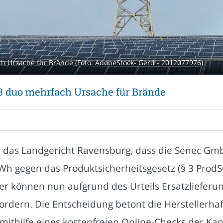
 Ursache für Brände (Foto: AdobeStock- Gerd - 2012077976)
 duo mehrfach Ursache für Brände
d das Landgericht Ravensburg, dass die Senec Gm
h gegen das Produktsicherheitsgesetz (§ 3 ProdSG
tzer können nun aufgrund des Urteils Ersatzliefer
ordern. Die Entscheidung betont die Herstellerhaf
ithilfe eines kostenfreien Online-Checks der Kanz