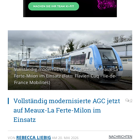
Vollständig modernisierte AGC jetzt auf Meaux-La
Ferte-Milon im Einsatz (Foto: Flavien Cuq - Ile-de-
France Mobilites)
Vollständig modernisierte AGC jetzt
0
auf Meaux-La Ferte-Milon im
Einsatz
NACHRICHTEN
REBECCA LIEBIG
VON
AM
20. MAI 2026