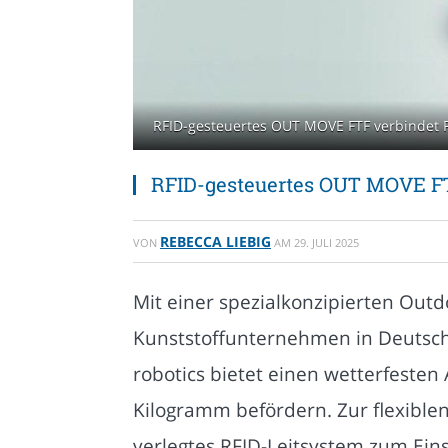
RFID-gesteuertes OUT MOVE FTF verbindet Pr
RFID-gesteuertes OUT MOVE FTF
REBECCA LIEBIG
VON
AM
29. JULI 2025
Mit einer spezialkonzipierten Outdo
Kunststoffunternehmen in Deutsch
robotics bietet einen wetterfesten 
Kilogramm befördern. Zur flexib
verlegtes RFID-Leitsystem zum Einsa