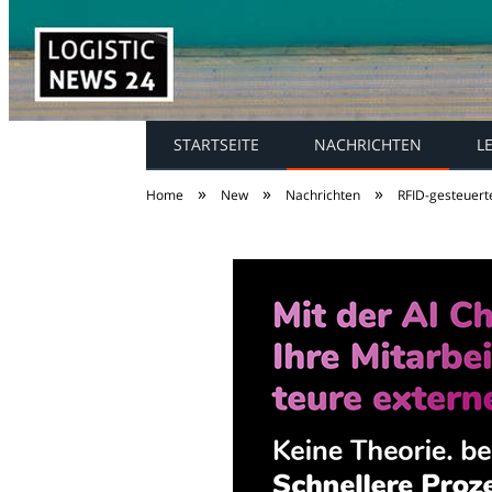
STARTSEITE
NACHRICHTEN
L
»
»
»
Home
New
Nachrichten
RFID-gesteuert