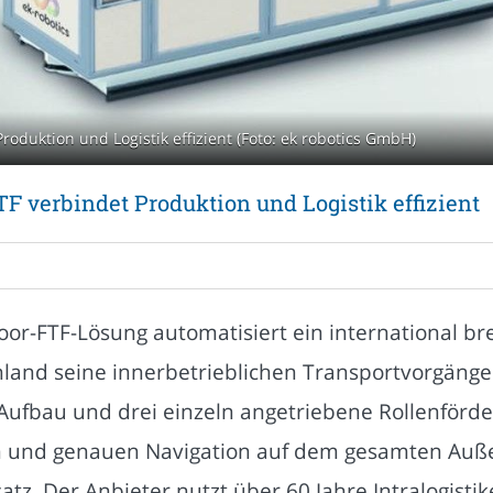
oduktion und Logistik effizient (Foto: ek robotics GmbH)
 verbindet Produktion und Logistik effizient
or-FTF-Lösung automatisiert ein international bre
land seine innerbetrieblichen Transportvorgäng
Aufbau und drei einzeln angetriebene Rollenfördere
len und genauen Navigation auf dem gesamten Au
tz. Der Anbieter nutzt über 60 Jahre Intralogistik