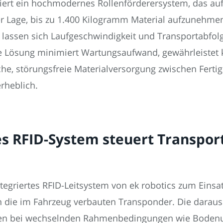
rt ein hochmodernes Rollenförderersystem, das auf 
 der Lage, bis zu 1.400 Kilogramm Material aufzunehme
lassen sich Laufgeschwindigkeit und Transportabfolg
e Lösung minimiert Wartungsaufwand, gewährleistet 
iche, störungsfreie Materialversorgung zwischen Ferti
erheblich.
es RFID-System steuert Transpor
griertes RFID-Leitsystem von ek robotics zum Einsatz
ch die im Fahrzeug verbauten Transponder. Die dara
en bei wechselnden Rahmenbedingungen wie Bodenu