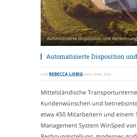
Automatisierte Disposition und Abrechnung s
Automatisierte Disposition und
REBECCA LIEBIG
VON
AM
6. APRIL 2026
Mittelständische Transportuntern
Kundenwünschen und betriebsinter
etwa 450 Mitarbeitern und einem 
Management System WinSped von L
Rechnungsstellung, moderner grafi