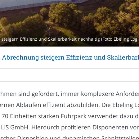
teigern Effizienz und Skalierbarkeit nachhaltig (Foto: Ebeling Log
 Abrechnung steigern Effizienz und Skalierbar
ehmen sind gefordert, immer komplexere Anforde
nen Abläufen effizient abzubilden. Die Ebeling 
170 Einheiten starken Fuhrpark verwendet dazu 
IS GmbH. Hierdurch profitieren Disponenten vo
scher Disposition und dynamischen Schnittstellen