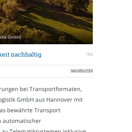
istik GmbH)
keit nachhaltig
0
NACHRICHTEN
rungen bei Transportformaten,
Logistik GmbH aus Hannover mit
das bewährte Transport
n automatischer
 zu Telematiksystemen inklusive