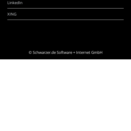
LinkedIn
XING
©
Schwarzer.de Software + Internet GmbH