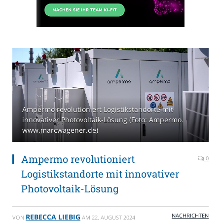
Ampermo revolutioniert Logistikstandorte mit
innovativer Photovoltaik-Lösung (Foto: Ampermo.
www.marcwagener.de)
Ampermo revolutioniert
0
Logistikstandorte mit innovativer
Photovoltaik-Lösung
NACHRICHTEN
REBECCA LIEBIG
VON
AM
22. AUGUST 2024