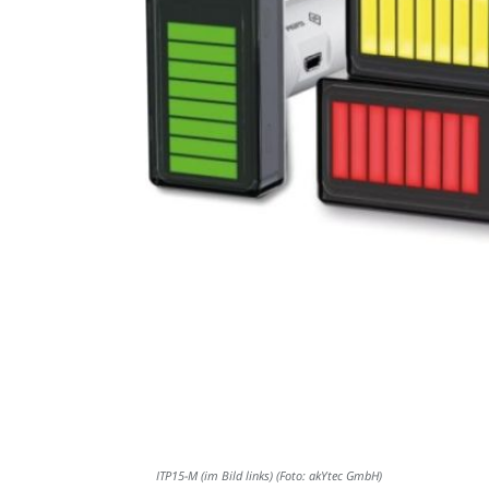
ITP15-M (im Bild links) (Foto: akYtec GmbH)