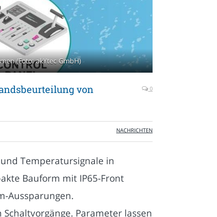
emen (Foto: akYtec GmbH)
andsbeurteilung von
0
NACHRICHTEN
 und Temperatursignale in
pakte Bauform mit IP65-Front
mm-Aussparungen.
n Schaltvorgänge. Parameter lassen