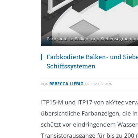
Farbkodierte Balken- und Siebensegmentanz
Farbkodierte Balken- und Sie
Schiffssystemen
REBECCA LIEBIG
VON
AM
3. MÄRZ 2026
ITP15-M und ITP17 von akYtec ver
übersichtliche Farbanzeigen, die i
schützt vor eindringendem Wasser
Transistorausgänge für bis zu 200