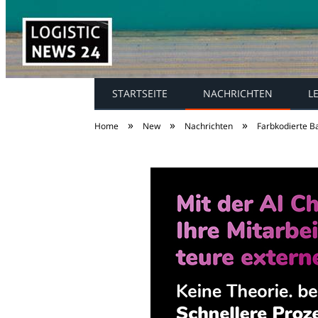
STARTSEITE
NACHRICHTEN
L
»
»
»
Home
New
Nachrichten
Farbkodierte B