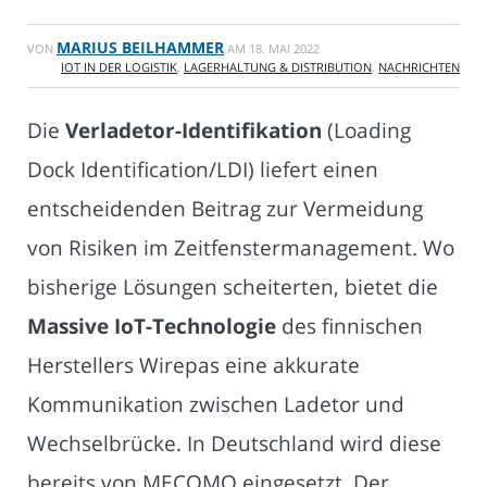
MARIUS BEILHAMMER
VON
AM
18. MAI 2022
IOT IN DER LOGISTIK
,
LAGERHALTUNG & DISTRIBUTION
,
NACHRICHTEN
Die
Verladetor-Identifikation
(Loading
Dock Identification/LDI) liefert einen
entscheidenden Beitrag zur Vermeidung
von Risiken im Zeitfenstermanagement. Wo
bisherige Lösungen scheiterten, bietet die
Massive IoT-Technologie
des finnischen
Herstellers Wirepas eine akkurate
Kommunikation zwischen Ladetor und
Wechselbrücke. In Deutschland wird diese
bereits von MECOMO eingesetzt. Der