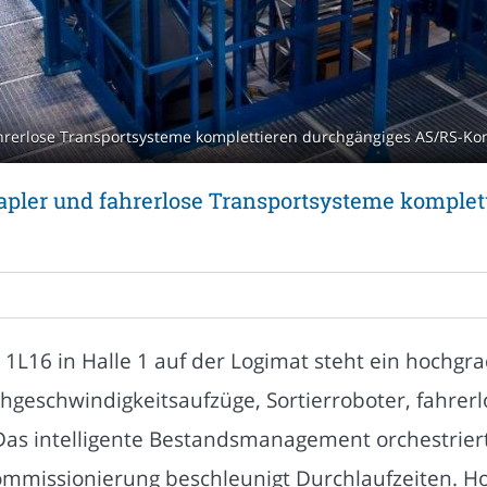
hrerlose Transportsysteme komplettieren durchgängiges AS/RS-Konz
apler und fahrerlose Transportsysteme komple
1L16 in Halle 1 auf der Logimat steht ein hochgr
chgeschwindigkeitsaufzüge, Sortierroboter, fahre
Das intelligente Bestandsmanagement orchestriert 
mmissionierung beschleunigt Durchlaufzeiten. Ho