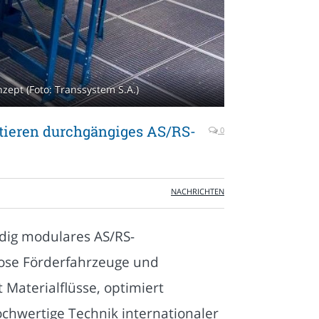
ept (Foto: Transsystem S.A.)
ttieren durchgängiges AS/RS-
0
NACHRICHTEN
adig modulares AS/RS-
rlose Förderfahrzeuge und
Materialflüsse, optimiert
chwertige Technik internationaler