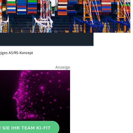
giges AS/RS-Konzept