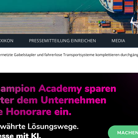
EXIKON
PRESSEMITTEILUNG EINREICHEN
MEDIA
rnetzte Gabelstapler und fahrerlose Transportsysteme komplettieren durchgän