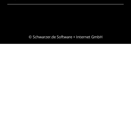
©
Schwarzer.de Software + Internet GmbH