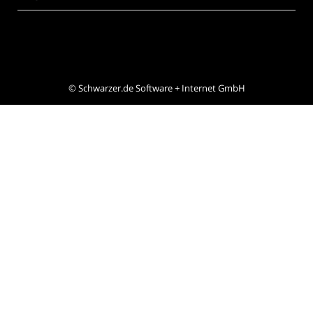
©
Schwarzer.de Software + Internet GmbH