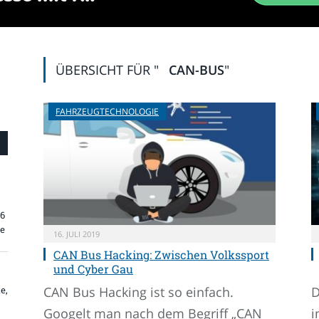
ÜBERSICHT FÜR "
CAN-BUS
"
FAHRZEUGTECHNOLOGIE
26
re
16. JULI 2019
CAN Bus Hacking: Zwischen Volkssport
und Cyber Gau
CAN Bus Hacking ist so einfach.
D
e,
Googelt man nach dem Begriff „CAN
i