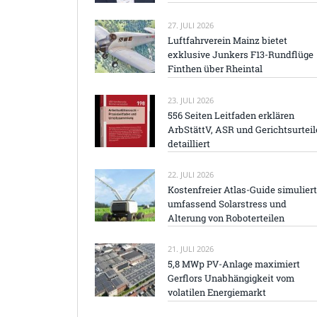
27. JULI 2026
Luftfahrverein Mainz bietet
exklusive Junkers F13-Rundflüge
Finthen über Rheintal
23. JULI 2026
556 Seiten Leitfaden erklären
ArbStättV, ASR und Gerichtsurteil
detailliert
22. JULI 2026
Kostenfreier Atlas-Guide simuliert
umfassend Solarstress und
Alterung von Roboterteilen
21. JULI 2026
5,8 MWp PV-Anlage maximiert
Gerflors Unabhängigkeit vom
volatilen Energiemarkt