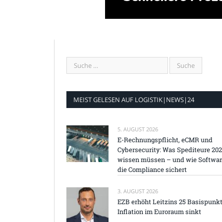
MEIST GELESEN AUF LOGISTIK|NEWS|24
5. AUGUST 2026
E-Rechnungspflicht, eCMR und
Cybersecurity: Was Spediteure 20
wissen müssen – und wie Softwa
die Compliance sichert
3. AUGUST 2026
EZB erhöht Leitzins 25 Basispunkt
Inflation im Euroraum sinkt