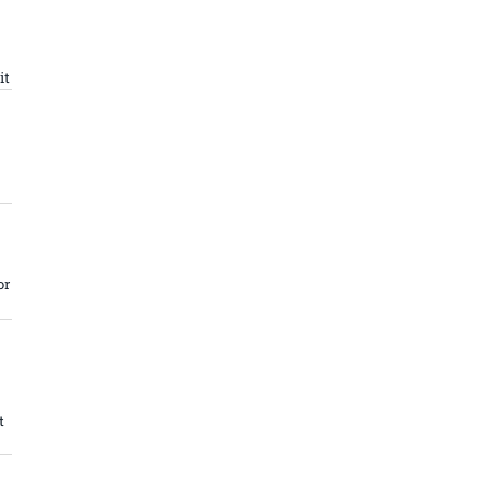
it
or
t