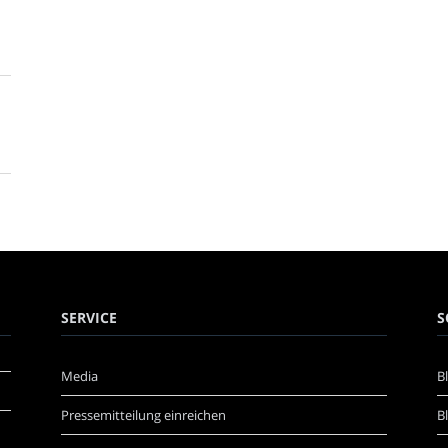
SERVICE
S
Media
B
Pressemitteilung einreichen
B