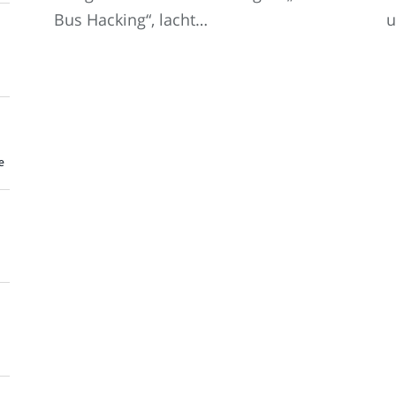
Bus Hacking“, lacht…
u
e