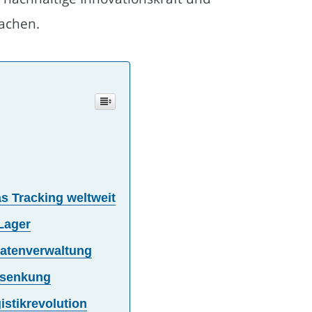
wachen.
s Tracking weltweit
Lager
Datenverwaltung
nsenkung
istikrevolution