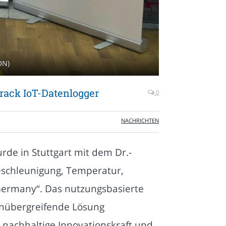
ON)
rack IoT-Datenlogger
0
NACHRICHTEN
de in Stuttgart mit dem Dr.-
eschleunigung, Temperatur,
 Germany“. Das nutzungsbasierte
enübergreifende Lösung
nachhaltige Innovationskraft und