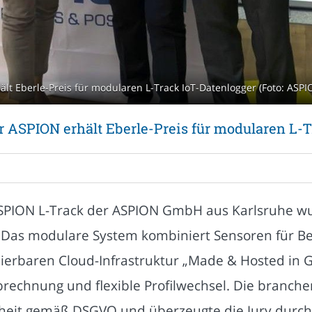
lt Eberle-Preis für modularen L-Track IoT-Datenlogger (Foto: ASPI
r ASPION erhält Eberle-Preis für modularen L-T
SPION L-Track der ASPION GmbH aus Karlsruhe wur
. Das modulare System kombiniert Sensoren für B
alierbaren Cloud-Infrastruktur „Made & Hosted in
brechnung und flexible Profilwechsel. Die branch
heit gemäß DSGVO und überzeugte die Jury durch 