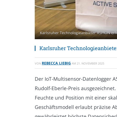
Karlsruher Technologieanbieter ASPION erhä
Karlsruher Technologieanbiete
REBECCA LIEBIG
VON
AM
21. NOVEMBER 2025
Der IoT-Multisensor-Datenlogger A
Rudolf-Eberle-Preis ausgezeichnet
Feuchte und Position mit einer sk
Geschäftsmodell erlaubt präzise A
gewährleistet höchste Datensicher