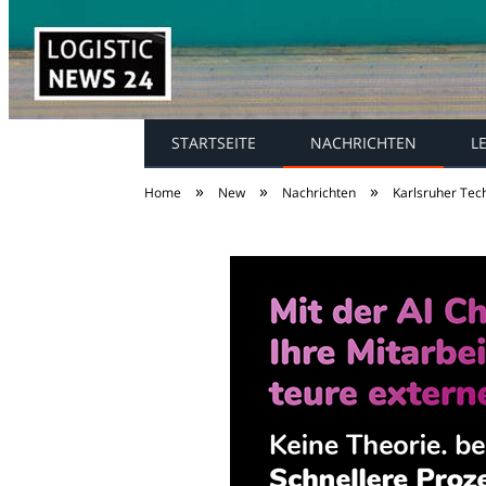
STARTSEITE
NACHRICHTEN
L
»
»
»
Home
New
Nachrichten
Karlsruher Tec