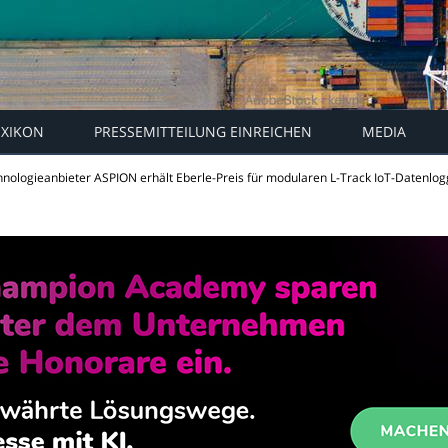
EXIKON
PRESSEMITTEILUNG EINREICHEN
MEDIA
hnologieanbieter ASPION erhält Eberle-Preis für modularen L-Track IoT-Datenlog