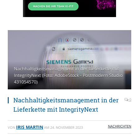
Nachhaltigkeitsmanagement in der Lieferkette mit
IntegrityNext (Foto: AdobeStock - Postmodern Studio
431054570)
Nachhaltigkeitsmanagement in der
0
Lieferkette mit IntegrityNext
NACHRICHTEN
IRIS MARTIN
VON
AM
24. NOVEMBER 2023