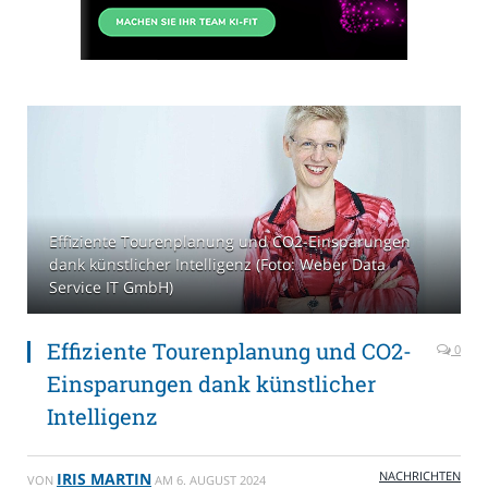
Effiziente Tourenplanung und CO2-Einsparungen
dank künstlicher Intelligenz (Foto: Weber Data
Service IT GmbH)
Effiziente Tourenplanung und CO2-
0
Einsparungen dank künstlicher
Intelligenz
NACHRICHTEN
IRIS MARTIN
VON
AM
6. AUGUST 2024