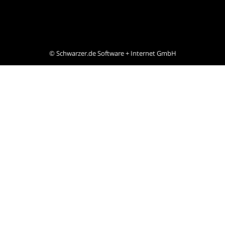
©
Schwarzer.de Software + Internet GmbH