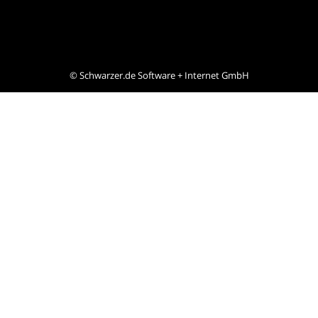
©
Schwarzer.de Software + Internet GmbH