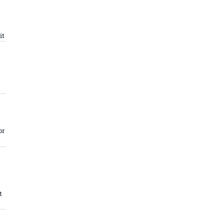
it
or
t