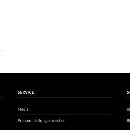
SERVICE
S
Media
B
Pressemitteilung einreichen
B