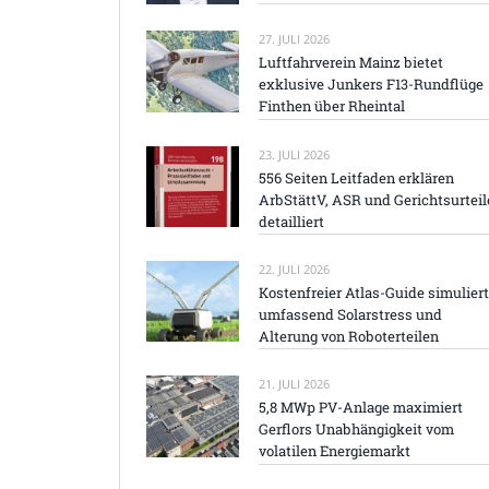
27. JULI 2026
Luftfahrverein Mainz bietet
exklusive Junkers F13-Rundflüge
Finthen über Rheintal
23. JULI 2026
556 Seiten Leitfaden erklären
ArbStättV, ASR und Gerichtsurteil
detailliert
22. JULI 2026
Kostenfreier Atlas-Guide simuliert
umfassend Solarstress und
Alterung von Roboterteilen
21. JULI 2026
5,8 MWp PV-Anlage maximiert
Gerflors Unabhängigkeit vom
volatilen Energiemarkt