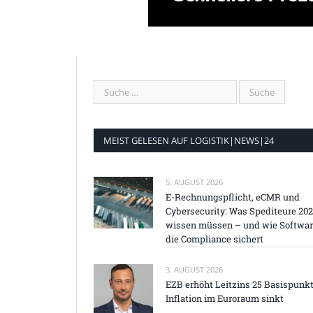
MEIST GELESEN AUF LOGISTIK|NEWS|24
5. AUGUST 2026
E-Rechnungspflicht, eCMR und
Cybersecurity: Was Spediteure 20
wissen müssen – und wie Softwa
die Compliance sichert
3. AUGUST 2026
EZB erhöht Leitzins 25 Basispunkt
Inflation im Euroraum sinkt