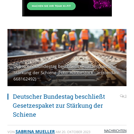
Deutscher Bundestag beschließt Gesetzespaket zur
Stärkung der Schiene (Foto: AdobeStock - artsterdam
668162492)
Deutscher Bundestag beschließt
0
Gesetzespaket zur Stärkung der
Schiene
NACHRICHTEN
SABRINA MUELLER
VON
AM
20. OKTOBER 2023