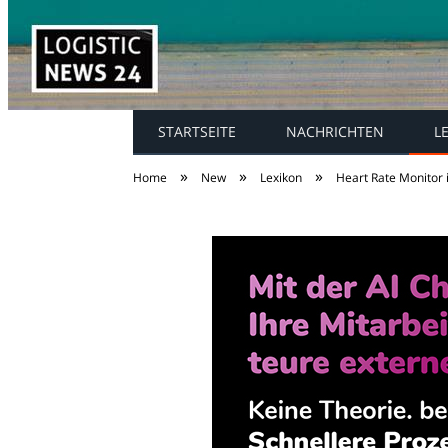
STARTSEITE
NACHRICHTEN
L
»
»
»
Home
New
Lexikon
Heart Rate Monitor i