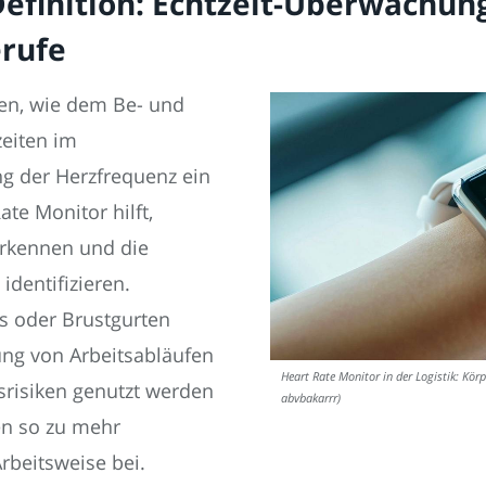
efinition: Echtzeit-Überwachung
erufe
fen, wie dem Be- und
eiten im
g der Herzfrequenz ein
ate Monitor hilft,
erkennen und die
identifizieren.
s oder Brustgurten
sung von Arbeitsabläufen
Heart Rate Monitor in der Logistik: Kö
risiken genutzt werden
abvbakarrr)
n so zu mehr
rbeitsweise bei.