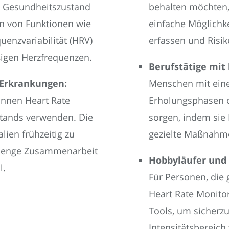
n Gesundheitszustand
behalten möchten,
n von Funktionen wie
einfache Möglichke
enzvariabilität (HRV)
erfassen und Risi
igen Herzfrequenzen.
Berufstätige mit
-Erkrankungen:
Menschen mit eine
önnen Heart Rate
Erholungsphasen o
stands verwenden. Die
sorgen, indem sie
lien frühzeitig zu
gezielte Maßnahme
e enge Zusammenarbeit
Hobbyläufer und F
l.
Für Personen, die 
Heart Rate Monito
Tools, um sicherzu
Intensitätsbereich 