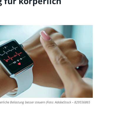
 für körperlich
rperliche Belastung besser steuern (Foto: AdobeStock – 829556865