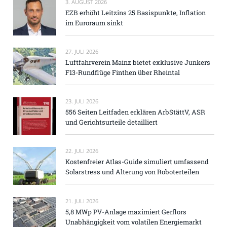
3. AUGUST 2026
EZB erhöht Leitzins 25 Basispunkte, Inflation
im Euroraum sinkt
27. JULI 2026
Luftfahrverein Mainz bietet exklusive Junkers
F13-Rundflüge Finthen über Rheintal
23. JULI 2026
556 Seiten Leitfaden erklären ArbStättV, ASR
und Gerichtsurteile detailliert
22. JULI 2026
Kostenfreier Atlas-Guide simuliert umfassend
Solarstress und Alterung von Roboterteilen
21. JULI 2026
5,8 MWp PV-Anlage maximiert Gerflors
Unabhängigkeit vom volatilen Energiemarkt