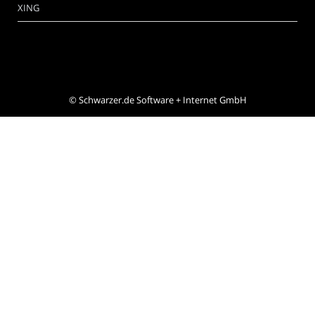
XING
©
Schwarzer.de Software + Internet GmbH