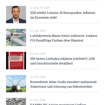
3. AUGUST 2026
EZB erhöht Leitzins 25 Basispunkte, Inflation
im Euroraum sinkt
27. JULI 2026
Luftfahrverein Mainz bietet exklusive Junkers
F13-Rundflüge Finthen über Rheintal
23. JULI 2026
556 Seiten Leitfaden erklären ArbStättV, ASR
und Gerichtsurteile detailliert
22. JULI 2026
Kostenfreier Atlas-Guide simuliert umfassend
Solarstress und Alterung von Roboterteilen
21. JULI 2026
5,8 MWp PV-Anlage maximiert Gerflors