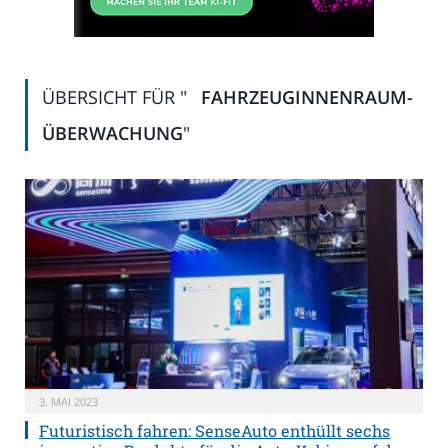
ÜBERSICHT FÜR "
FAHRZEUGINNENRAUM-
ÜBERWACHUNG
"
3. MAI 2023
Futuristisch fahren: SenseAuto enthüllt sechs