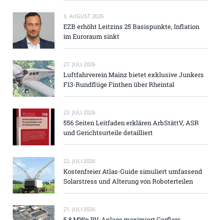
3. AUGUST 2026
EZB erhöht Leitzins 25 Basispunkte, Inflation
im Euroraum sinkt
27. JULI 2026
Luftfahrverein Mainz bietet exklusive Junkers
F13-Rundflüge Finthen über Rheintal
23. JULI 2026
556 Seiten Leitfaden erklären ArbStättV, ASR
und Gerichtsurteile detailliert
22. JULI 2026
Kostenfreier Atlas-Guide simuliert umfassend
Solarstress und Alterung von Roboterteilen
21. JULI 2026
5,8 MWp PV-Anlage maximiert Gerflors