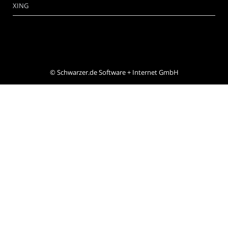
XING
©
Schwarzer.de Software + Internet GmbH